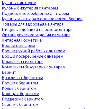
Кулоны с янтарем
Кулоны бижутерия с янтарем
Подвески посеребрение с янтарем
Кулоны из янтаря в оправе посеребрение
Товары для здоровья из янтаря
Пищевые добавки на основе янтаря
Ортопедические изделия из янтаря
Янтарная косметика
Броши с янтарем
Броши ручной работы с янтарем
Броши посеребрение с янтарем
Комплекты из янтаря
Комплекты бижутерия с янтарем
Бернит
Браслеты с бернитом
Броши с бернитом
Колье с бернитом
Кольца с бернитом
Подвески с бернитом
Серьги с бернитом