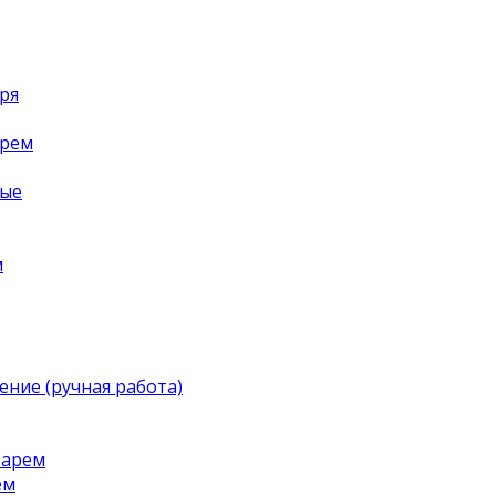
ря
арем
ные
м
ение (ручная работа)
тарем
ем