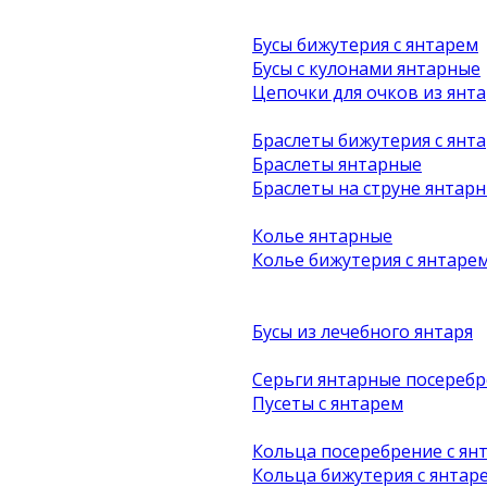
Бусы бижутерия с янтарем
Бусы с кулонами янтарные
Цепочки для очков из янта
Браслеты бижутерия с янт
Браслеты янтарные
Браслеты на струне янтар
Колье янтарные
Колье бижутерия с янтаре
Бусы из лечебного янтаря
Серьги янтарные посеребр
Пусеты с янтарем
Кольца посеребрение с ян
Кольца бижутерия с янтар