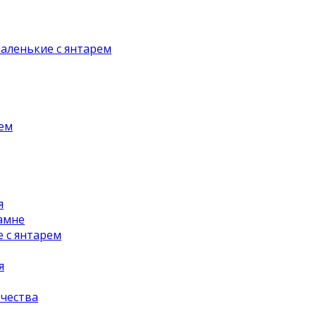
аленькие с янтарем
рем
я
амне
 с янтарем
я
чества