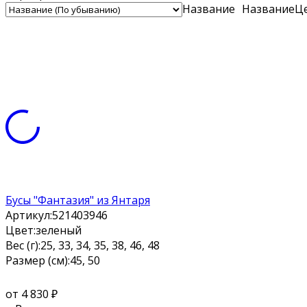
Название
Название
Ц
Бусы "Фантазия" из Янтаря
Артикул:
521403946
Цвет:
зеленый
Вес (г):
25, 33, 34, 35, 38, 46, 48
Размер (см):
45, 50
от 4 830
₽