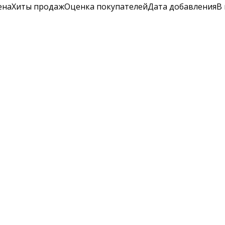
ена
Хиты продаж
Оценка
покупателей
Дата добавления
В