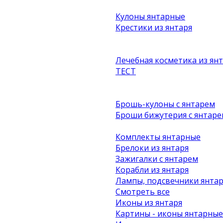
Кулоны янтарные
Крестики из янтаря
Лечебная косметика из ян
ТЕСТ
Брошь-кулоны с янтарем
Броши бижутерия с янтаре
Комплекты янтарные
Брелоки из янтаря
Зажигалки с янтарем
Корабли из янтаря
Лампы, подсвечники янта
Смотреть все
Иконы из янтаря
Картины - иконы янтарные