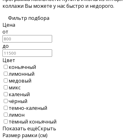
коллажи Вы можете у нас быстро и недорого.
Фильтр подбора
Цена
от
до
Цвет
коньячный
лимонный
медовый
микс
каленый
чёрный
темно-каленый
лимон
тёмный коньячный
Показать ещё
Скрыть
Размер рамки (см)